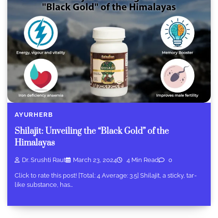
AYURHERB
Shilajit: Unveiling the “Black Gold” of the
Himalayas
Dr. Srushti Raut
March 23, 2024
4 Min Read
0
Click to rate this post! [Total: 4 Average: 3.5] Shilajit, a sticky, tar-
like substance, has…