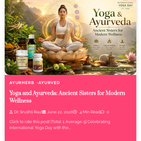
AYURHERB
AYURVED
Yoga and Ayurveda: Ancient Sisters for Modern
Wellness
Dr. Srushti Raut
June 22, 2026
4 Min Read
0
Click to rate this post! [Total: 1 Average: 5] Celebrating
International Yoga Day with the…