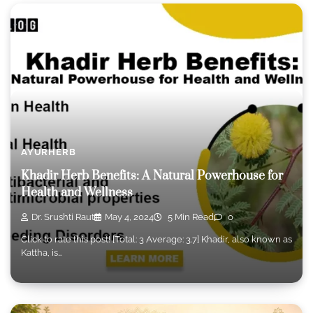
AYURHERB
Khadir Herb Benefits: A Natural Powerhouse for
Health and Wellness
Dr. Srushti Raut
May 4, 2024
5 Min Read
0
Click to rate this post! [Total: 3 Average: 3.7] Khadir, also known as
Kattha, is…