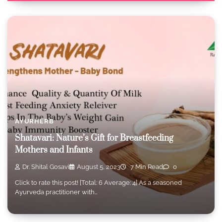
AYURHERB
Shatavari: Nature’s Gift for Breastfeeding
Mothers and Infants
Dr. Shital Gosavi
August 5, 2023
7 Min Read
0
Click to rate this post! [Total: 6 Average: 4] As a seasoned
Ayurveda practitioner with…